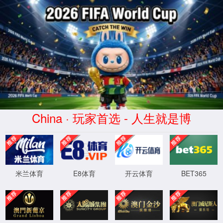
50net永乐高设计—联大书山270m²现代轻奢
楼盘 ：其他
面积 ：270㎡
风格 ：轻奢